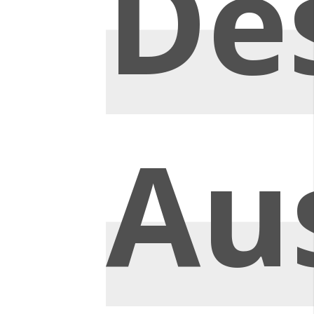
De
Au