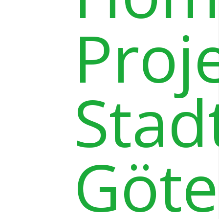
Proj
Stad
Göte