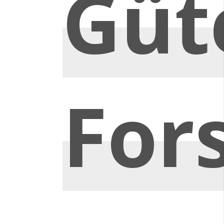
Güt
For