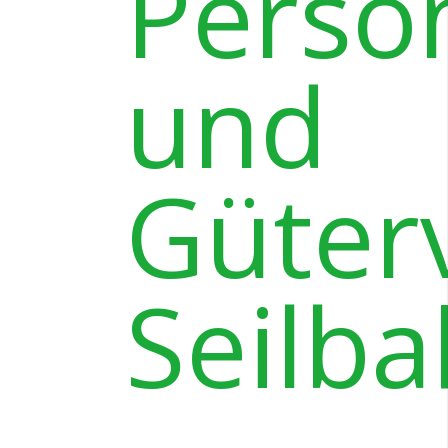
Perso
und
Güter
Seilb